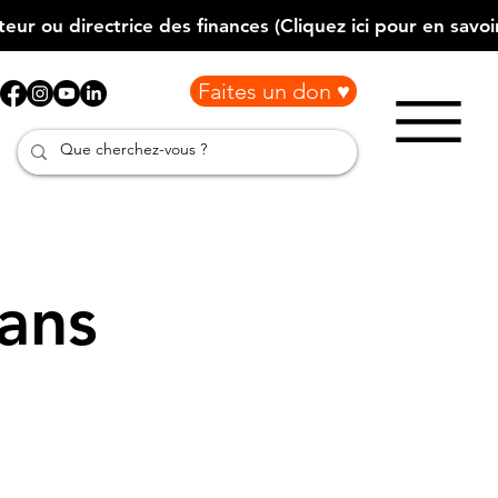
Faites un don ♥
ans