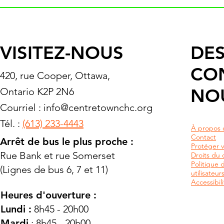
VISITEZ-NOUS
DES
CO
420, rue Cooper, Ottawa,
NO
Ontario K2P 2N6
Courriel :
info@centretownchc.org
Tél. :
(613) 233-4443
À propos 
Contact
Arrêt de bus le plus proche :
Protéger v
Rue Bank et rue Somerset
Droits du c
Politique 
(Lignes de bus 6, 7 et 11)
utilisateu
Accessibili
Heures d'ouverture :
Lundi :
8h45 - 20h00
Mardi
: 8h45 - 20h00