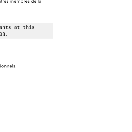
autres membres de la 
nts at this 
08.
ionnels.