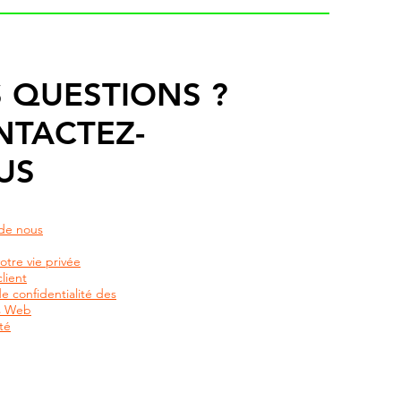
 QUESTIONS ?
NTACTEZ-
US
de nous
otre vie privée
lient
de confidentialité des
rs Web
té