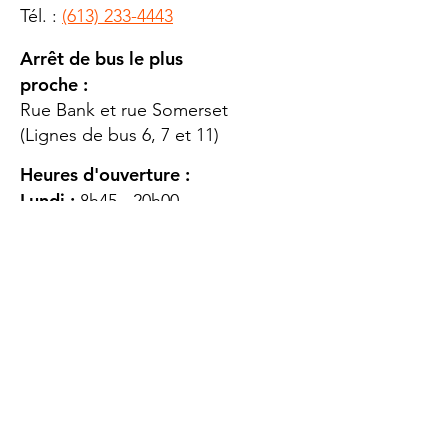
Tél. :
(613) 233-4443
Arrêt de bus le plus
proche :
Rue Bank et rue Somerset
(Lignes de bus 6, 7 et 11)
Heures d'ouverture :
Lundi :
8h45 - 20h00
Mardi
: 8h45 - 20h00
Mercredi :
8h45 - 20h00
Jeudi :
12h45 - 16h45
Vendredi :
8h45 - 16h00
Samedi :
FERMÉ
Dimanche :
FERMÉ
DES
QUESTIONS ?