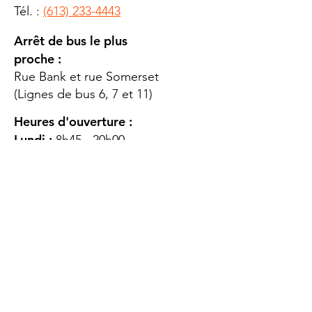
Tél. :
(613) 233-4443
Arrêt de bus le plus
proche :
Rue Bank et rue Somerset
(Lignes de bus 6, 7 et 11)
Heures d'ouverture :
Lundi :
8h45 - 20h00
Mardi
: 8h45 - 20h00
Mercredi :
8h45 - 20h00
Jeudi :
12h45 - 16h45
Vendredi :
8h45 - 16h00
Samedi :
FERMÉ
Dimanche :
FERMÉ
DES
QUESTIONS ?