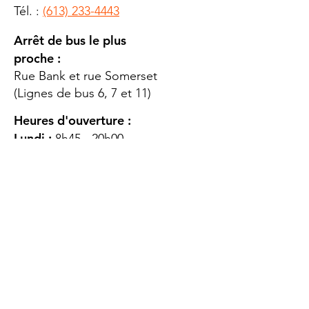
Tél. :
(613) 233-4443
Arrêt de bus le plus
proche :
Rue Bank et rue Somerset
(Lignes de bus 6, 7 et 11)
Heures d'ouverture :
Lundi :
8h45 - 20h00
Mardi
: 8h45 - 20h00
Mercredi :
8h45 - 20h00
Jeudi :
12h45 - 16h45
Vendredi :
8h45 - 16h00
Samedi :
FERMÉ
Dimanche :
FERMÉ
DES
QUESTIONS ?