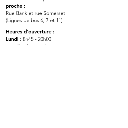
proche :
Rue Bank et rue Somerset
(Lignes de bus 6, 7 et 11)
Heures d'ouverture :
Lundi :
8h45 - 20h00
Mardi
: 8h45 - 20h00
Mercredi :
8h45 - 20h00
Jeudi :
12h45 - 16h45
Vendredi :
8h45 - 16h00
Samedi :
FERMÉ
Dimanche :
FERMÉ
DES
QUESTIONS ?
CONTACTEZ-
NOUS