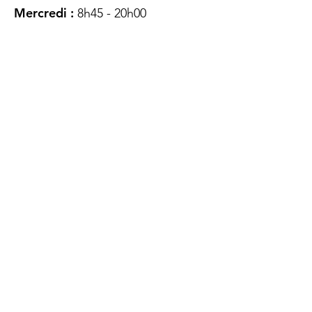
Mercredi :
8h45 - 20h00
Jeudi :
12h45 - 16h45
Vendredi :
8h45 - 16h00
Samedi :
FERMÉ
Dimanche :
FERMÉ
DES
QUESTIONS ?
CONTACTEZ-
NOUS
À propos de nous
Contact
Protéger votre vie privée
Droits du client
Politique de confidentialité
des utilisateurs Web
Accessibilité