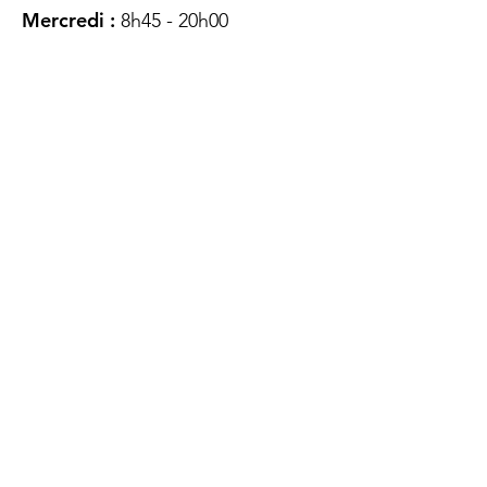
Mercredi :
8h45 - 20h00
Jeudi :
12h45 - 16h45
Vendredi :
8h45 - 16h00
Samedi :
FERMÉ
Dimanche :
FERMÉ
DES
QUESTIONS ?
CONTACTEZ-
NOUS
À propos de nous
Contact
Protéger votre vie privée
Droits du client
Politique de confidentialité
des utilisateurs Web
Accessibilité