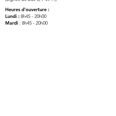
Heures d'ouverture :
Lundi :
8h45 - 20h00
Mardi
: 8h45 - 20h00
Mercredi :
8h45 - 20h00
Jeudi :
12h45 - 16h45
Vendredi :
8h45 - 16h00
Samedi :
FERMÉ
Dimanche :
FERMÉ
DES
QUESTIONS ?
CONTACTEZ-
NOUS
À propos de nous
Contact
Protéger votre vie privée