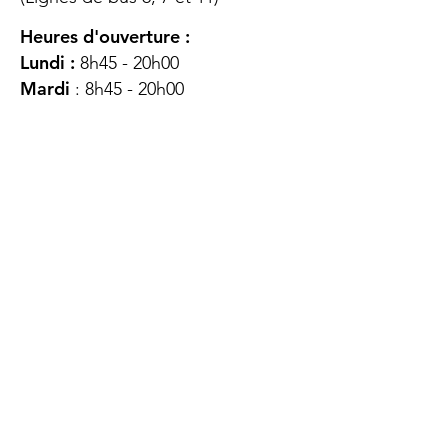
Heures d'ouverture :
Lundi :
8h45 - 20h00
Mardi
: 8h45 - 20h00
Mercredi :
8h45 - 20h00
Jeudi :
12h45 - 16h45
Vendredi :
8h45 - 16h00
Samedi :
FERMÉ
Dimanche :
FERMÉ
DES
QUESTIONS ?
CONTACTEZ-
NOUS
À propos de nous
Contact
Protéger votre vie privée