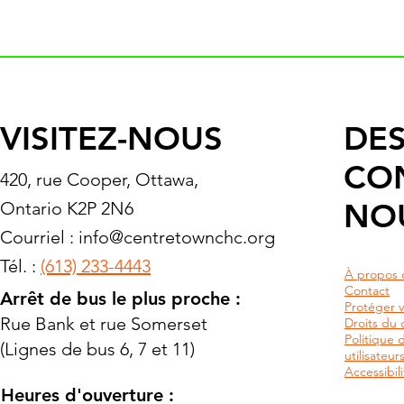
VISITEZ-NOUS
DES
CO
420, rue Cooper, Ottawa,
NO
Ontario K2P 2N6
Courriel :
info@centretownchc.org
Tél. :
(613) 233-4443
À propos 
Contact
Arrêt de bus le plus proche :
Protéger v
Rue Bank et rue Somerset
Droits du c
Politique 
(Lignes de bus 6, 7 et 11)
utilisateu
Accessibili
Heures d'ouverture :