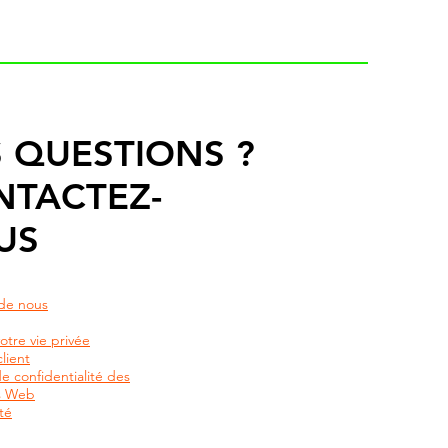
 QUESTIONS ?
NTACTEZ-
US
de nous
otre vie privée
lient
de confidentialité des
rs Web
té