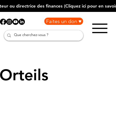
Faites un don ♥
Orteils