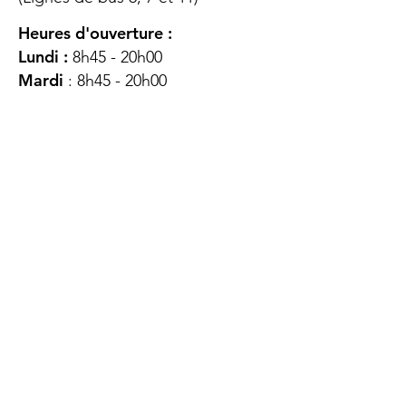
Heures d'ouverture :
Lundi :
8h45 - 20h00
Mardi
: 8h45 - 20h00
Mercredi :
8h45 - 20h00
Jeudi :
12h45 - 16h45
Vendredi :
8h45 - 16h00
Samedi :
FERMÉ
Dimanche :
FERMÉ
DES
QUESTIONS ?
CONTACTEZ-
NOUS
À propos de nous
Contact
Protéger votre vie privée