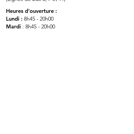
Heures d'ouverture :
Lundi :
8h45 - 20h00
Mardi
: 8h45 - 20h00
Mercredi :
8h45 - 20h00
Jeudi :
12h45 - 16h45
Vendredi :
8h45 - 16h00
Samedi :
FERMÉ
Dimanche :
FERMÉ
DES
QUESTIONS ?
CONTACTEZ-
NOUS
À propos de nous
Contact
Protéger votre vie privée