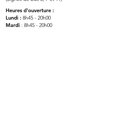
Heures d'ouverture :
Lundi :
8h45 - 20h00
Mardi
: 8h45 - 20h00
Mercredi :
8h45 - 20h00
Jeudi :
12h45 - 16h45
Vendredi :
8h45 - 16h00
Samedi :
FERMÉ
Dimanche :
FERMÉ
DES
QUESTIONS ?
CONTACTEZ-
NOUS
À propos de nous
Contact
Protéger votre vie privée