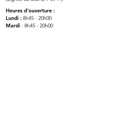
Heures d'ouverture :
Lundi :
8h45 - 20h00
Mardi
: 8h45 - 20h00
Mercredi :
8h45 - 20h00
Jeudi :
12h45 - 16h45
Vendredi :
8h45 - 16h00
Samedi :
FERMÉ
Dimanche :
FERMÉ
DES
QUESTIONS ?
CONTACTEZ-
NOUS
À propos de nous
Contact
Protéger votre vie privée