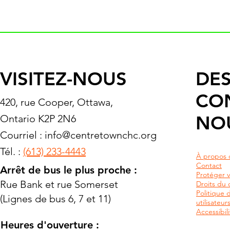
VISITEZ-NOUS
DES
CO
420, rue Cooper, Ottawa,
NO
Ontario K2P 2N6
Courriel :
info@centretownchc.org
Tél. :
(613) 233-4443
À propos 
Contact
Arrêt de bus le plus proche :
Protéger v
Rue Bank et rue Somerset
Droits du c
Politique 
(Lignes de bus 6, 7 et 11)
utilisateu
Accessibili
Heures d'ouverture :