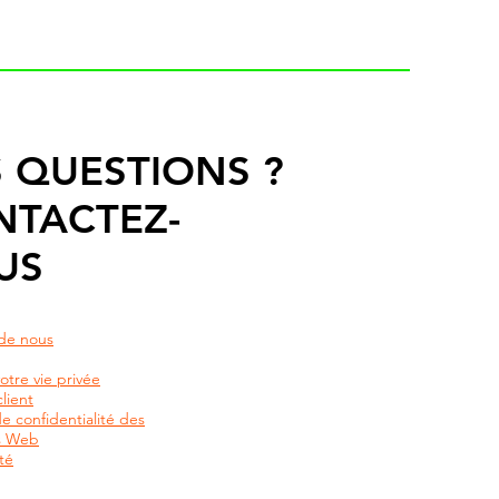
 QUESTIONS ?
NTACTEZ-
US
de nous
otre vie privée
lient
de confidentialité des
rs Web
té