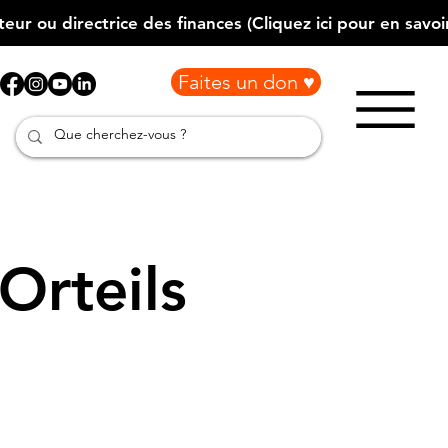
Faites un don ♥
Orteils