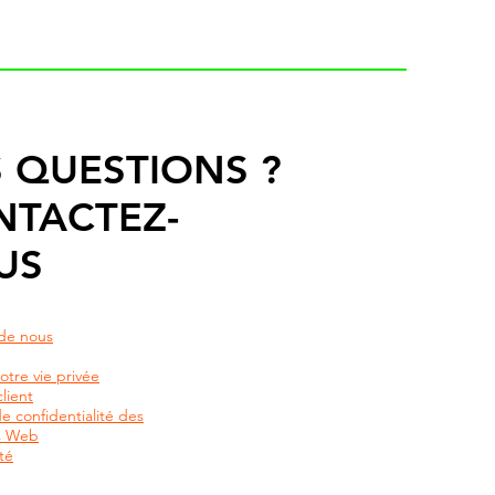
 QUESTIONS ?
NTACTEZ-
US
de nous
otre vie privée
lient
de confidentialité des
rs Web
té