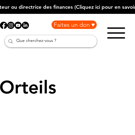
Faites un don ♥
Orteils