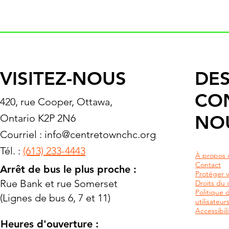
VISITEZ-NOUS
DES
CO
420, rue Cooper, Ottawa,
NO
Ontario K2P 2N6
Courriel :
info@centretownchc.org
Tél. :
(613) 233-4443
À propos 
Contact
Arrêt de bus le plus proche :
Protéger v
Rue Bank et rue Somerset
Droits du c
Politique 
(Lignes de bus 6, 7 et 11)
utilisateu
Accessibili
Heures d'ouverture :