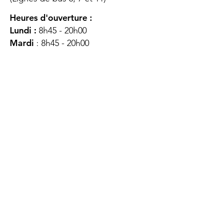
Heures d'ouverture :
Lundi :
8h45 - 20h00
Mardi
: 8h45 - 20h00
Mercredi :
8h45 - 20h00
Jeudi :
12h45 - 16h45
Vendredi :
8h45 - 16h00
Samedi :
FERMÉ
Dimanche :
FERMÉ
DES
QUESTIONS ?
CONTACTEZ-
NOUS
À propos de nous
Contact
Protéger votre vie privée