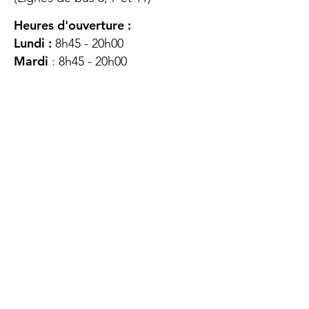
Heures d'ouverture :
Lundi :
8h45 - 20h00
Mardi
: 8h45 - 20h00
Mercredi :
8h45 - 20h00
Jeudi :
12h45 - 16h45
Vendredi :
8h45 - 16h00
Samedi :
FERMÉ
Dimanche :
FERMÉ
DES
QUESTIONS ?
CONTACTEZ-
NOUS
À propos de nous
Contact
Protéger votre vie privée