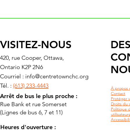
VISITEZ-NOUS
DES
CO
420, rue Cooper, Ottawa,
NO
Ontario K2P 2N6
Courriel :
info@centretownchc.org
Tél. :
(613) 233-4443
À propos 
Contact
Arrêt de bus le plus proche :
Protéger v
Rue Bank et rue Somerset
Droits du c
Politique 
(Lignes de bus 6, 7 et 11)
utilisateu
Accessibili
Heures d'ouverture :