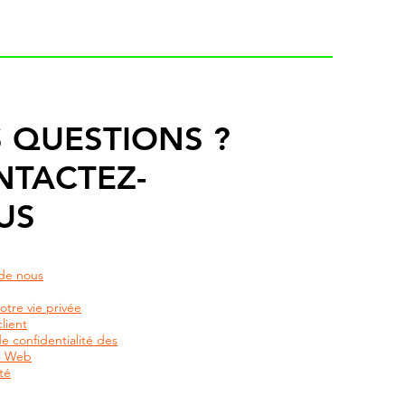
 QUESTIONS ?
NTACTEZ-
US
de nous
otre vie privée
lient
de confidentialité des
rs Web
té