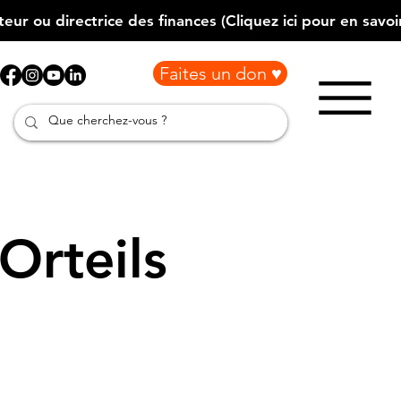
Faites un don ♥
Orteils