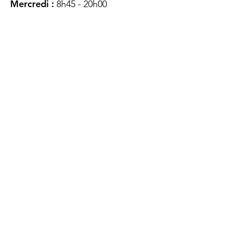
Mercredi :
8h45 - 20h00
Jeudi :
12h45 - 16h45
Vendredi :
8h45 - 16h00
Samedi :
FERMÉ
Dimanche :
FERMÉ
DES
QUESTIONS ?
CONTACTEZ-
NOUS
À propos de nous
Contact
Protéger votre vie privée
Droits du client
Politique de confidentialité
des utilisateurs Web
Accessibilité