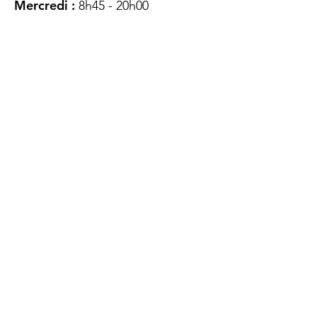
Mercredi :
8h45 - 20h00
Jeudi :
12h45 - 16h45
Vendredi :
8h45 - 16h00
Samedi :
FERMÉ
Dimanche :
FERMÉ
DES
QUESTIONS ?
CONTACTEZ-
NOUS
À propos de nous
Contact
Protéger votre vie privée
Droits du client
Politique de confidentialité
des utilisateurs Web
Accessibilité