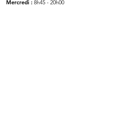
Mercredi :
8h45 - 20h00
Jeudi :
12h45 - 16h45
Vendredi :
8h45 - 16h00
Samedi :
FERMÉ
Dimanche :
FERMÉ
DES
QUESTIONS ?
CONTACTEZ-
NOUS
À propos de nous
Contact
Protéger votre vie privée
Droits du client
Politique de confidentialité
des utilisateurs Web
Accessibilité