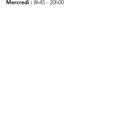
Mercredi :
8h45 - 20h00
Jeudi :
12h45 - 16h45
Vendredi :
8h45 - 16h00
Samedi :
FERMÉ
Dimanche :
FERMÉ
DES
QUESTIONS ?
CONTACTEZ-
NOUS
À propos de nous
Contact
Protéger votre vie privée
Droits du client
Politique de confidentialité
des utilisateurs Web
Accessibilité