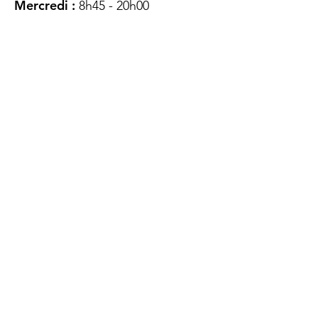
Mercredi :
8h45 - 20h00
Jeudi :
12h45 - 16h45
Vendredi :
8h45 - 16h00
Samedi :
FERMÉ
Dimanche :
FERMÉ
DES
QUESTIONS ?
CONTACTEZ-
NOUS
À propos de nous
Contact
Protéger votre vie privée
Droits du client
Politique de confidentialité
des utilisateurs Web
Accessibilité