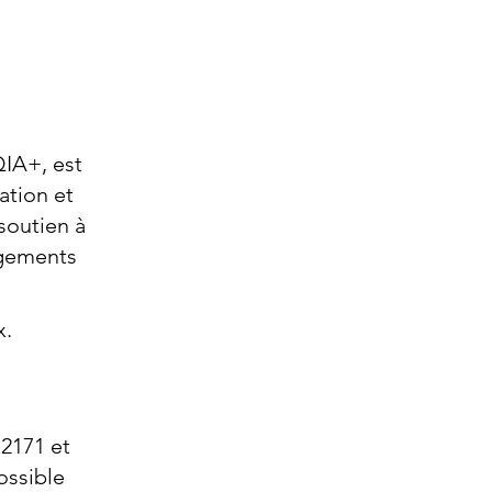
QIA+, est
ation et
 soutien à
ngements
x.
 2171 et
ossible