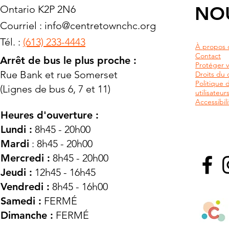
NO
Ontario K2P 2N6
Courriel :
info@centretownchc.org
Tél. :
(613) 233-4443
À propos 
Contact
Arrêt de bus le plus proche :
Protéger v
Rue Bank et rue Somerset
Droits du c
Politique 
(Lignes de bus 6, 7 et 11)
utilisateu
Accessibili
Heures d'ouverture :
Lundi :
8h45 - 20h00
Mardi
: 8h45 - 20h00
Mercredi :
8h45 - 20h00
Jeudi :
12h45 - 16h45
Vendredi :
8h45 - 16h00
Samedi :
FERMÉ
Dimanche :
FERMÉ