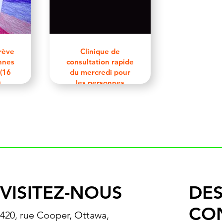
rève
Clinique de
nnes
consultation rapide
(16
du mercredi pour
)
les personnes
2SLGBTQIA+
VISITEZ-NOUS
DES
CO
420, rue Cooper, Ottawa,