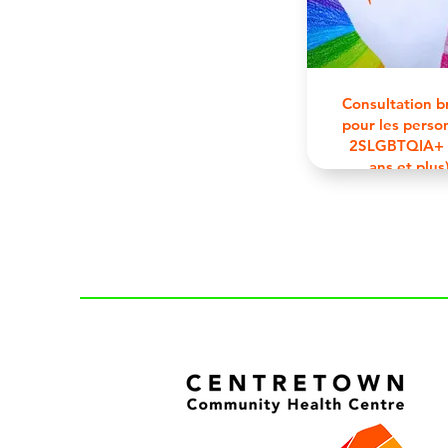
Consultation b
pour les perso
2SLGBTQIA+ 
ans et plus