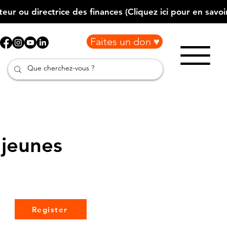
Faites un don ♥
 jeunes
Register