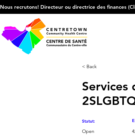
Nous recrutons! Directeur ou directrice des finances (Cliqu
< Back
Services 
2SLGBTQI
E
Statut:
Open
4