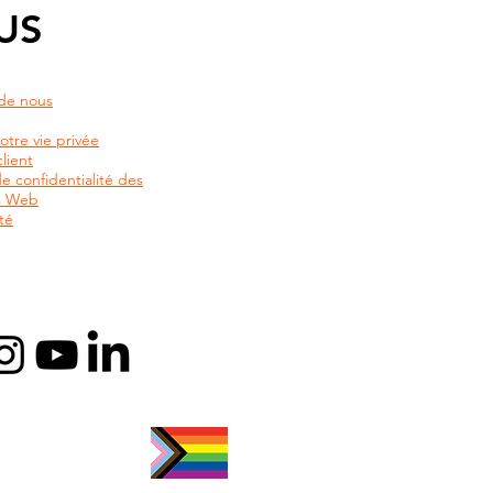
US
de nous
otre vie privée
lient
de confidentialité des
rs Web
té