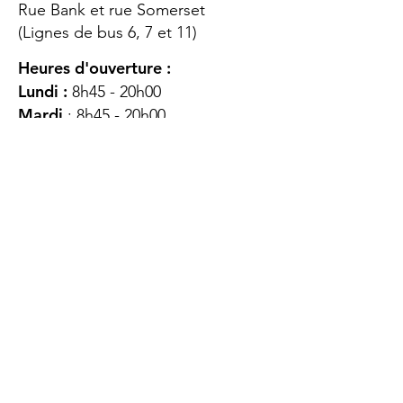
Rue Bank et rue Somerset
(Lignes de bus 6, 7 et 11)
Heures d'ouverture :
Lundi :
8h45 - 20h00
Mardi
: 8h45 - 20h00
Mercredi :
8h45 - 20h00
Jeudi :
12h45 - 16h45
Vendredi :
8h45 - 16h00
Samedi :
FERMÉ
Dimanche :
FERMÉ
DES
QUESTIONS ?
CONTACTEZ-
NOUS
À propos de nous