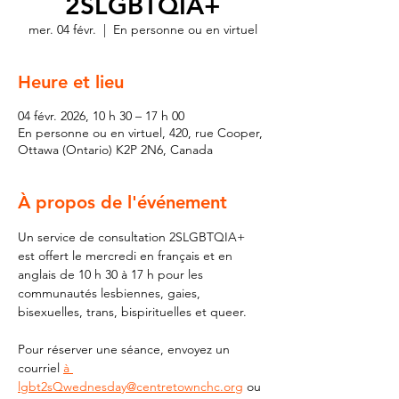
2SLGBTQIA+
mer. 04 févr.
  |  
En personne ou en virtuel
Heure et lieu
04 févr. 2026, 10 h 30 – 17 h 00
En personne ou en virtuel, 420, rue Cooper,
Ottawa (Ontario) K2P 2N6, Canada
À propos de l'événement
Un service de consultation 2SLGBTQIA+ 
est offert le mercredi en français et en 
anglais de 10 h 30 à 17 h pour les 
communautés lesbiennes, gaies, 
bisexuelles, trans, bispirituelles et queer.
Pour réserver une séance, envoyez un 
courriel 
à 
lgbt2sQwednesday@centretownchc.org
 ou 