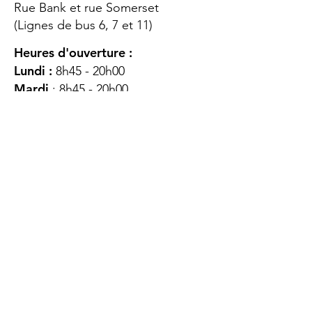
Rue Bank et rue Somerset
(Lignes de bus 6, 7 et 11)
Heures d'ouverture :
Lundi :
8h45 - 20h00
Mardi
: 8h45 - 20h00
Mercredi :
8h45 - 20h00
Jeudi :
12h45 - 16h45
Vendredi :
8h45 - 16h00
Samedi :
FERMÉ
Dimanche :
FERMÉ
DES
QUESTIONS ?
CONTACTEZ-
NOUS
À propos de nous