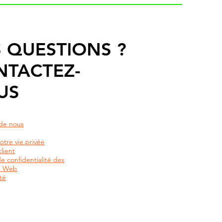
 QUESTIONS ?
NTACTEZ-
US
de nous
otre vie privée
lient
de confidentialité des
rs Web
té