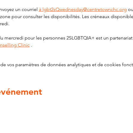
nvoyez un courriel 
à lgbt2sQwednesday@centretownchc.org
 ou
 zone pour consulter les disponibilités. Les créneaux disponibl
redi.
 du mercredi pour les personnes 2SLGBTQIA+ est un partenariat
selling Clinic
 .
de vos paramètres de données analytiques et de cookies fonct
 événement