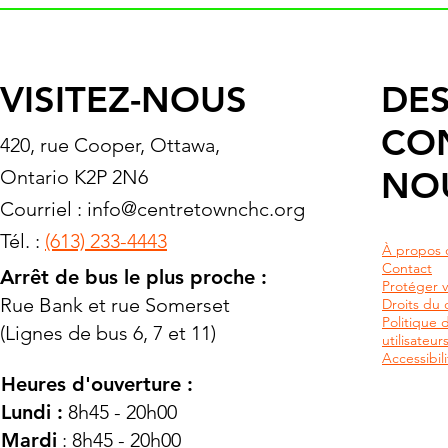
VISITEZ-NOUS
DES
CO
420, rue Cooper, Ottawa,
NO
Ontario K2P 2N6
Courriel :
info@centretownchc.org
Tél. :
(613) 233-4443
À propos 
Contact
Arrêt de bus le plus proche :
Protéger v
Rue Bank et rue Somerset
Droits du c
Politique 
(Lignes de bus 6, 7 et 11)
utilisateu
Accessibili
Heures d'ouverture :
Lundi :
8h45 - 20h00
Mardi
: 8h45 - 20h00