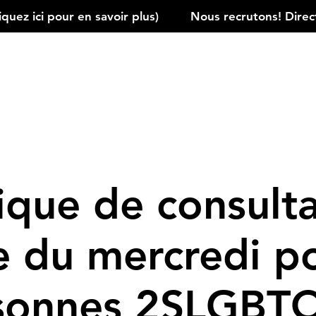
ez ici pour en savoir plus)         
ique de consult
e du mercredi po
sonnes 2SLGBT