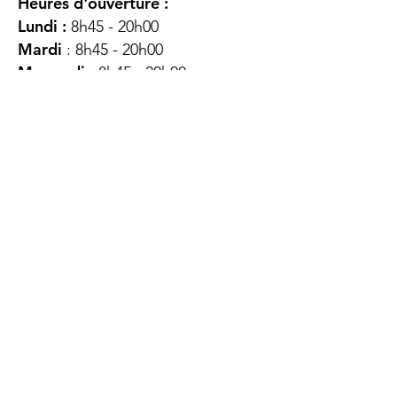
Heures d'ouverture :
Lundi :
8h45 - 20h00
Mardi
: 8h45 - 20h00
Mercredi :
8h45 - 20h00
Jeudi :
12h45 - 16h45
Vendredi :
8h45 - 16h00
Samedi :
FERMÉ
Dimanche :
FERMÉ
DES
QUESTIONS ?
CONTACTEZ-
NOUS
À propos de nous
Contact
Protéger votre vie privée
Droits du client
Politique de confidentialité
des utilisateurs Web