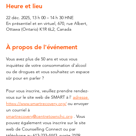
Heure et lieu
22 déc. 2025, 13 h 00 – 14 h 30 HNE
En présentiel et en virtuel, 670, rue Albert,
Ottawa (Ontario) K1R 6L2, Canada
À propos de l'événement
Vous avez plus de 50 ans et vous vous 
inquiétez de votre consommation d'alcool 
ou de drogues et vous souhaitez un espace 
sûr pour en parler ?
Pour vous inscrire, veuillez prendre rendez-
vous sur le site web de SMART à l' 
adresse 
https://www.smartrecovery.org/
 ou envoyer 
un courriel à 
smartrecovery@centretownchc.org
 . Vous 
pouvez également vous inscrire sur le site 
web de Counselling Connect ou par 
téléphone au 613-233-4443, poste 2109.