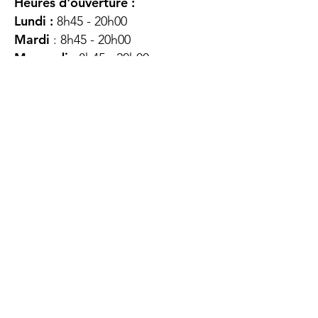
Heures d'ouverture :
Lundi :
8h45 - 20h00
Mardi
: 8h45 - 20h00
Mercredi :
8h45 - 20h00
Jeudi :
12h45 - 16h45
Vendredi :
8h45 - 16h00
Samedi :
FERMÉ
Dimanche :
FERMÉ
DES
QUESTIONS ?
CONTACTEZ-
NOUS
À propos de nous
Contact
Protéger votre vie privée
Droits du client
Politique de confidentialité
des utilisateurs Web