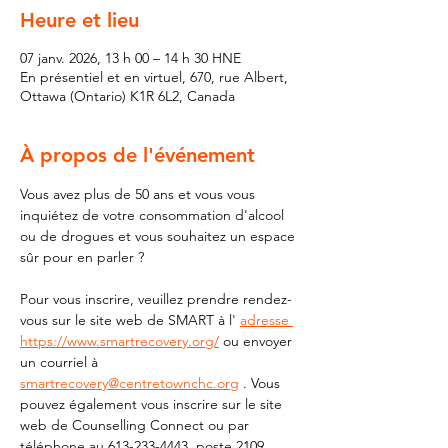
Heure et lieu
07 janv. 2026, 13 h 00 – 14 h 30 HNE
En présentiel et en virtuel, 670, rue Albert,
Ottawa (Ontario) K1R 6L2, Canada
À propos de l'événement
Vous avez plus de 50 ans et vous vous 
inquiétez de votre consommation d'alcool 
ou de drogues et vous souhaitez un espace 
sûr pour en parler ?
Pour vous inscrire, veuillez prendre rendez-
vous sur le site web de SMART à l' 
adresse 
https://www.smartrecovery.org/
 ou envoyer 
un courriel à 
smartrecovery@centretownchc.org
 . Vous 
pouvez également vous inscrire sur le site 
web de Counselling Connect ou par 
téléphone au 613-233-4443, poste 2109.