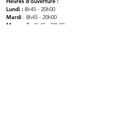
Heures d'ouverture :
Lundi :
8h45 - 20h00
Mardi
: 8h45 - 20h00
Mercredi :
8h45 - 20h00
Jeudi :
12h45 - 16h45
Vendredi :
8h45 - 16h00
Samedi :
FERMÉ
Dimanche :
FERMÉ
DES
QUESTIONS ?
CONTACTEZ-
NOUS
À propos de nous
Contact
Protéger votre vie privée
Droits du client
Politique de confidentialité
des utilisateurs Web