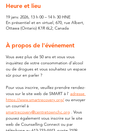
Heure et lieu
19 janv. 2026, 13 h 00 – 14 h 30 HNE
En présentiel et en virtuel, 670, rue Albert,
Ottawa (Ontario) K1R 6L2, Canada
À propos de l'événement
Vous avez plus de 50 ans et vous vous 
inquiétez de votre consommation d'alcool 
ou de drogues et vous souhaitez un espace 
sûr pour en parler ?
Pour vous inscrire, veuillez prendre rendez-
vous sur le site web de SMART à l' 
adresse 
https://www.smartrecovery.org/
 ou envoyer 
un courriel à 
smartrecovery@centretownchc.org
 . Vous 
pouvez également vous inscrire sur le site 
web de Counselling Connect ou par 
téléphone au 613-233-4443, poste 2109.