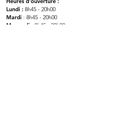
Heures d'ouverture :
Lundi :
8h45 - 20h00
Mardi
: 8h45 - 20h00
Mercredi :
8h45 - 20h00
Jeudi :
12h45 - 16h45
Vendredi :
8h45 - 16h00
Samedi :
FERMÉ
Dimanche :
FERMÉ
DES
QUESTIONS ?
CONTACTEZ-
NOUS
À propos de nous
Contact
Protéger votre vie privée
Droits du client
Politique de confidentialité
des utilisateurs Web