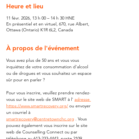
Heure et lieu
11 févr. 2026, 13 h 00 – 14 h 30 HNE
En présentiel et en virtuel, 670, rue Albert,
Ottawa (Ontario) K1R 6L2, Canada
À propos de l'événement
Vous avez plus de 50 ans et vous vous 
inquiétez de votre consommation d'alcool 
ou de drogues et vous souhaitez un espace 
sûr pour en parler ?
Pour vous inscrire, veuillez prendre rendez-
vous sur le site web de SMART à l' 
adresse 
https://www.smartrecovery.org/
 ou envoyer 
un courriel à 
smartrecovery@centretownchc.org
 . Vous 
pouvez également vous inscrire sur le site 
web de Counselling Connect ou par 
téléphone au 613-233-4443, poste 2109.