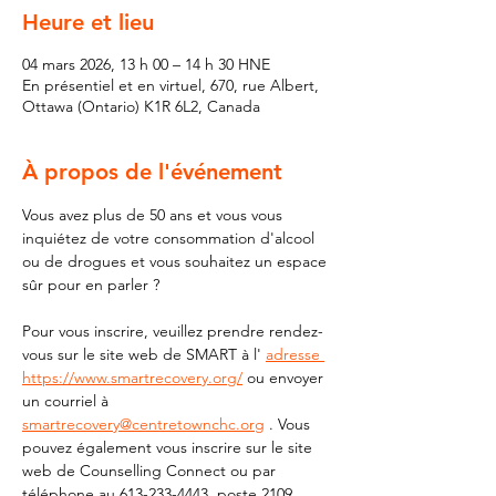
Heure et lieu
04 mars 2026, 13 h 00 – 14 h 30 HNE
En présentiel et en virtuel, 670, rue Albert,
Ottawa (Ontario) K1R 6L2, Canada
À propos de l'événement
Vous avez plus de 50 ans et vous vous 
inquiétez de votre consommation d'alcool 
ou de drogues et vous souhaitez un espace 
sûr pour en parler ?
Pour vous inscrire, veuillez prendre rendez-
vous sur le site web de SMART à l' 
adresse 
https://www.smartrecovery.org/
 ou envoyer 
un courriel à 
smartrecovery@centretownchc.org
 . Vous 
pouvez également vous inscrire sur le site 
web de Counselling Connect ou par 
téléphone au 613-233-4443, poste 2109.