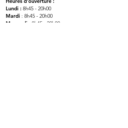
Heures d'ouverture :
Lundi :
8h45 - 20h00
Mardi
: 8h45 - 20h00
Mercredi :
8h45 - 20h00
Jeudi :
12h45 - 16h45
Vendredi :
8h45 - 16h00
Samedi :
FERMÉ
Dimanche :
FERMÉ
DES
QUESTIONS ?
CONTACTEZ-
NOUS
À propos de nous
Contact
Protéger votre vie privée
Droits du client
Politique de confidentialité
des utilisateurs Web