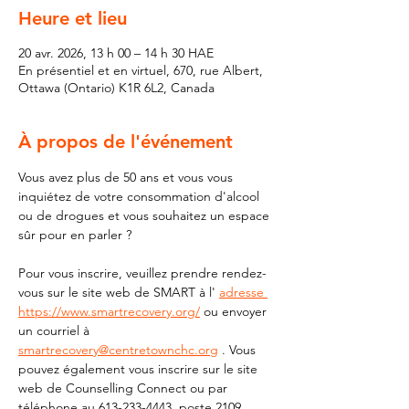
Heure et lieu
20 avr. 2026, 13 h 00 – 14 h 30 HAE
En présentiel et en virtuel, 670, rue Albert,
Ottawa (Ontario) K1R 6L2, Canada
À propos de l'événement
Vous avez plus de 50 ans et vous vous 
inquiétez de votre consommation d'alcool 
ou de drogues et vous souhaitez un espace 
sûr pour en parler ?
Pour vous inscrire, veuillez prendre rendez-
vous sur le site web de SMART à l' 
adresse 
https://www.smartrecovery.org/
 ou envoyer 
un courriel à 
smartrecovery@centretownchc.org
 . Vous 
pouvez également vous inscrire sur le site 
web de Counselling Connect ou par 
téléphone au 613-233-4443, poste 2109.