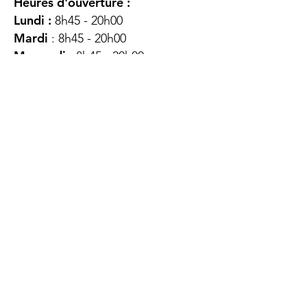
Heures d'ouverture :
Lundi :
8h45 - 20h00
Mardi
: 8h45 - 20h00
Mercredi :
8h45 - 20h00
Jeudi :
12h45 - 16h45
Vendredi :
8h45 - 16h00
Samedi :
FERMÉ
Dimanche :
FERMÉ
DES
QUESTIONS ?
CONTACTEZ-
NOUS
À propos de nous
Contact
Protéger votre vie privée
Droits du client
Politique de confidentialité
des utilisateurs Web