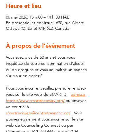
Heure et lieu
06 mai 2026, 13 h 00 – 14 h 30 HAE
En présentiel et en virtuel, 670, rue Albert,
Ottawa (Ontario) K1R 6L2, Canada
À propos de l'événement
Vous avez plus de 50 ans et vous vous 
inquiétez de votre consommation d'alcool 
ou de drogues et vous souhaitez un espace 
sûr pour en parler ?
Pour vous inscrire, veuillez prendre rendez-
vous sur le site web de SMART à l' 
adresse 
https://www.smartrecovery.org/
 ou envoyer 
un courriel à 
smartrecovery@centretownchc.org
 . Vous 
pouvez également vous inscrire sur le site 
web de Counselling Connect ou par 
téléphone au 613-233-4443, poste 2109.