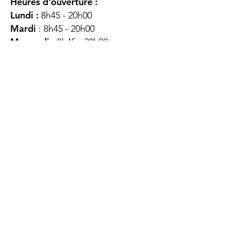
Heures d'ouverture :
Lundi :
8h45 - 20h00
Mardi
: 8h45 - 20h00
Mercredi :
8h45 - 20h00
Jeudi :
12h45 - 16h45
Vendredi :
8h45 - 16h00
Samedi :
FERMÉ
Dimanche :
FERMÉ
DES
QUESTIONS ?
CONTACTEZ-
NOUS
À propos de nous
Contact
Protéger votre vie privée
Droits du client
Politique de confidentialité
des utilisateurs Web