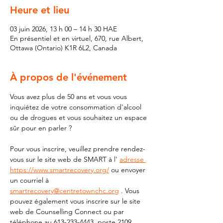
Heure et lieu
03 juin 2026, 13 h 00 – 14 h 30 HAE
En présentiel et en virtuel, 670, rue Albert,
Ottawa (Ontario) K1R 6L2, Canada
À propos de l'événement
Vous avez plus de 50 ans et vous vous 
inquiétez de votre consommation d'alcool 
ou de drogues et vous souhaitez un espace 
sûr pour en parler ?
Pour vous inscrire, veuillez prendre rendez-
vous sur le site web de SMART à l' 
adresse 
https://www.smartrecovery.org/
 ou envoyer 
un courriel à 
smartrecovery@centretownchc.org
 . Vous 
pouvez également vous inscrire sur le site 
web de Counselling Connect ou par 
téléphone au 613-233-4443, poste 2109.