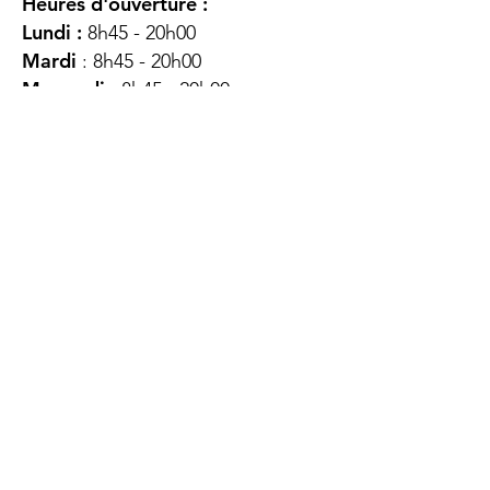
Heures d'ouverture :
Lundi :
8h45 - 20h00
Mardi
: 8h45 - 20h00
Mercredi :
8h45 - 20h00
Jeudi :
12h45 - 16h45
Vendredi :
8h45 - 16h00
Samedi :
FERMÉ
Dimanche :
FERMÉ
DES
QUESTIONS ?
CONTACTEZ-
NOUS
À propos de nous
Contact
Protéger votre vie privée
Droits du client
Politique de confidentialité
des utilisateurs Web