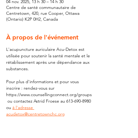
04 nov. 2025, 13 h 30 – 14 h 30
Centre de santé communautaire de
Centretown, 420, rue Cooper, Ottawa
(Ontario) K2P 0H2, Canada
À propos de l'événement
L'acupuncture auriculaire Acu-Detox est 
utilisée pour soutenir la santé mentale et le 
rétablissement après une dépendance aux 
substances.
Pour plus d'informations et pour vous 
inscrire : rendez-vous sur 
https://www.counsellingconnect.org/groups
 ou contactez Astrid Froese au 613-690-8980 
ou 
à l'adresse 
acudetox@centretownchc.org