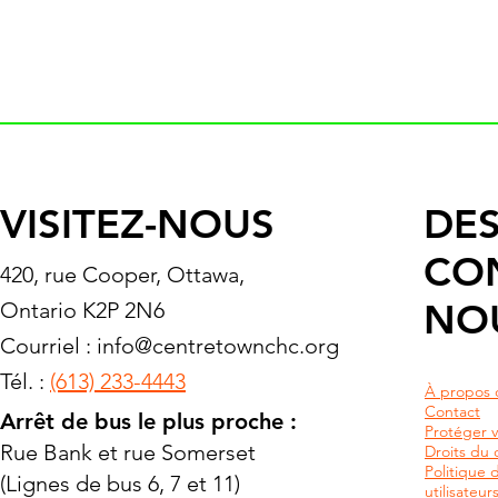
VISITEZ-NOUS
DES
CO
420, rue Cooper, Ottawa,
NO
Ontario K2P 2N6
Courriel :
info@centretownchc.org
Tél. :
(613) 233-4443
À propos 
Contact
Arrêt de bus le plus proche :
Protéger v
Rue Bank et rue Somerset
Droits du c
Politique 
(Lignes de bus 6, 7 et 11)
utilisateu