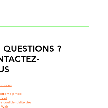
 QUESTIONS ?
NTACTEZ-
US
de nous
otre vie privée
lient
de confidentialité des
rs Web