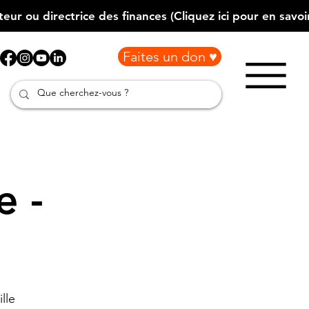
Faites un don ♥
e -
é
lle