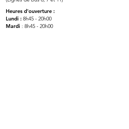
Heures d'ouverture :
Lundi :
8h45 - 20h00
Mardi
: 8h45 - 20h00
Mercredi :
8h45 - 20h00
Jeudi :
12h45 - 16h45
Vendredi :
8h45 - 16h00
Samedi :
FERMÉ
Dimanche :
FERMÉ
DES
QUESTIONS ?
CONTACTEZ-
NOUS
À propos de nous
Contact
Protéger votre vie privée