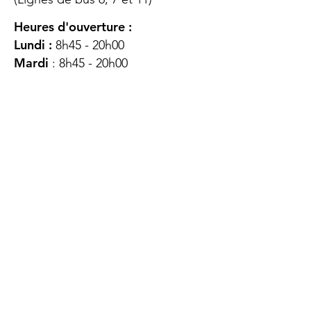
Heures d'ouverture :
Lundi :
8h45 - 20h00
Mardi
: 8h45 - 20h00
Mercredi :
8h45 - 20h00
Jeudi :
12h45 - 16h45
Vendredi :
8h45 - 16h00
Samedi :
FERMÉ
Dimanche :
FERMÉ
DES
QUESTIONS ?
CONTACTEZ-
NOUS
À propos de nous
Contact
Protéger votre vie privée