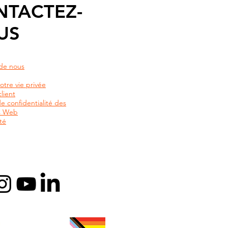
NTACTEZ-
US
de nous
otre vie privée
lient
de confidentialité des
rs Web
té