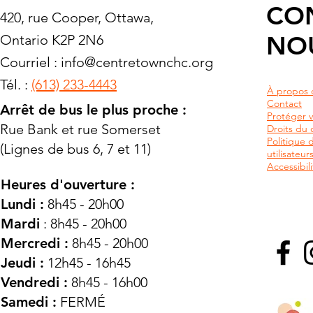
CO
420, rue Cooper, Ottawa,
NO
Ontario K2P 2N6
Courriel :
info@centretownchc.org
Tél. :
(613) 233-4443
À propos 
Contact
Arrêt de bus le plus proche :
Protéger v
Rue Bank et rue Somerset
Droits du c
Politique 
(Lignes de bus 6, 7 et 11)
utilisateu
Accessibili
Heures d'ouverture :
Lundi :
8h45 - 20h00
Mardi
: 8h45 - 20h00
Mercredi :
8h45 - 20h00
Jeudi :
12h45 - 16h45
Vendredi :
8h45 - 16h00
Samedi :
FERMÉ