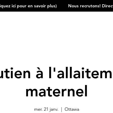
ez ici pour en savoir plus)         
tien à l'allaite
maternel
mer. 21 janv.
  |  
Ottawa