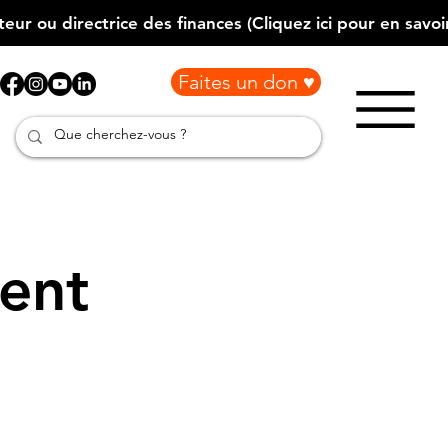
Faites un don ♥
ment