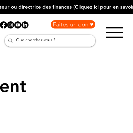
Faites un don ♥
ment