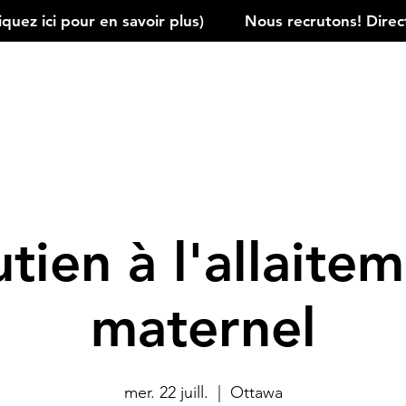
ez ici pour en savoir plus)         
tien à l'allaite
maternel
mer. 22 juill.
  |  
Ottawa