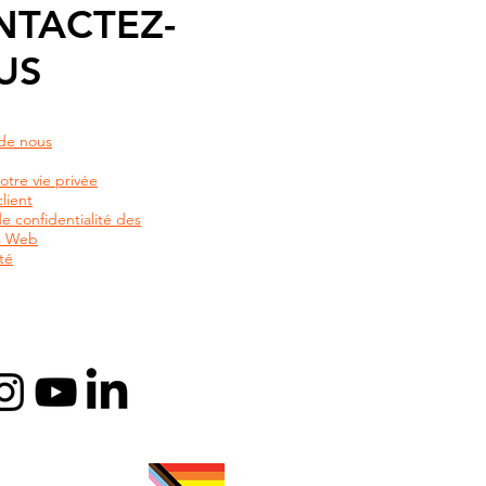
NTACTEZ-
US
de nous
otre vie privée
lient
de confidentialité des
rs Web
té