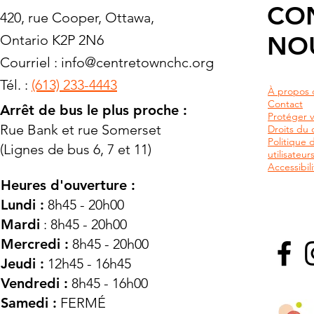
CO
420, rue Cooper, Ottawa,
NO
Ontario K2P 2N6
Courriel :
info@centretownchc.org
Tél. :
(613) 233-4443
À propos 
Contact
Arrêt de bus le plus proche :
Protéger v
Rue Bank et rue Somerset
Droits du c
Politique 
(Lignes de bus 6, 7 et 11)
utilisateu
Accessibili
Heures d'ouverture :
Lundi :
8h45 - 20h00
Mardi
: 8h45 - 20h00
Mercredi :
8h45 - 20h00
Jeudi :
12h45 - 16h45
Vendredi :
8h45 - 16h00
Samedi :
FERMÉ