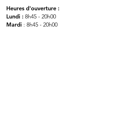
Heures d'ouverture :
Lundi :
8h45 - 20h00
Mardi
: 8h45 - 20h00
Mercredi :
8h45 - 20h00
Jeudi :
12h45 - 16h45
Vendredi :
8h45 - 16h00
Samedi :
FERMÉ
Dimanche :
FERMÉ
DES
QUESTIONS ?
CONTACTEZ-
NOUS
À propos de nous
Contact
Protéger votre vie privée
Droits du client