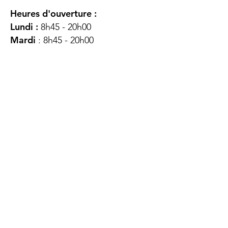
Heures d'ouverture :
Lundi :
8h45 - 20h00
Mardi
: 8h45 - 20h00
Mercredi :
8h45 - 20h00
Jeudi :
12h45 - 16h45
Vendredi :
8h45 - 16h00
Samedi :
FERMÉ
Dimanche :
FERMÉ
DES
QUESTIONS ?
CONTACTEZ-
NOUS
À propos de nous
Contact
Protéger votre vie privée
Droits du client