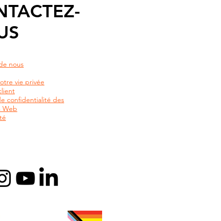
NTACTEZ-
US
de nous
otre vie privée
lient
de confidentialité des
rs Web
té