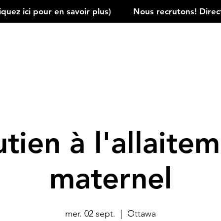
ez ici pour en savoir plus)         
tien à l'allaite
maternel
mer. 02 sept.
  |  
Ottawa