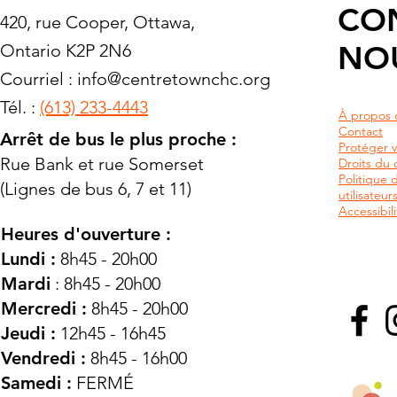
CO
420, rue Cooper, Ottawa,
NO
Ontario K2P 2N6
Courriel :
info@centretownchc.org
Tél. :
(613) 233-4443
À propos 
Contact
Arrêt de bus le plus proche :
Protéger v
Rue Bank et rue Somerset
Droits du c
Politique 
(Lignes de bus 6, 7 et 11)
utilisateu
Accessibili
Heures d'ouverture :
Lundi :
8h45 - 20h00
Mardi
: 8h45 - 20h00
Mercredi :
8h45 - 20h00
Jeudi :
12h45 - 16h45
Vendredi :
8h45 - 16h00
Samedi :
FERMÉ