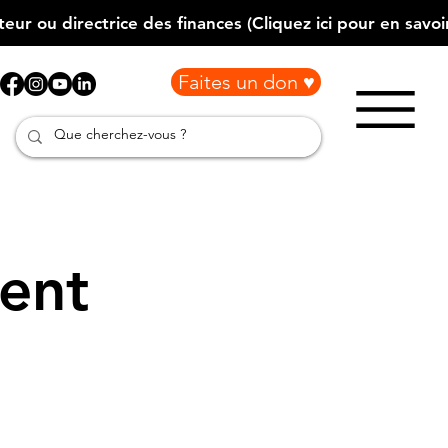
Faites un don ♥
ment