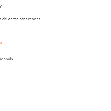
0.
 de visites sans rendez-
px
ionnels.