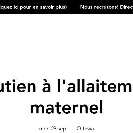
ez ici pour en savoir plus)         
tien à l'allaite
maternel
mer. 09 sept.
  |  
Ottawa