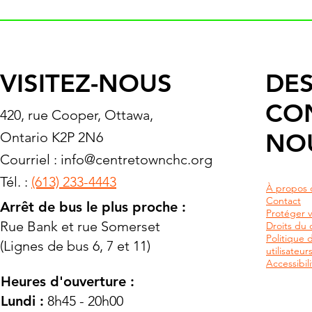
VISITEZ-NOUS
DES
CO
420, rue Cooper, Ottawa,
NO
Ontario K2P 2N6
Courriel :
info@centretownchc.org
Tél. :
(613) 233-4443
À propos 
Contact
Arrêt de bus le plus proche :
Protéger v
Rue Bank et rue Somerset
Droits du c
Politique 
(Lignes de bus 6, 7 et 11)
utilisateu
Accessibili
Heures d'ouverture :
Lundi :
8h45 - 20h00