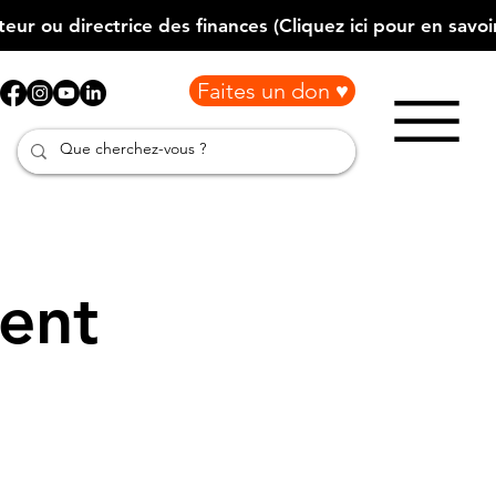
Faites un don ♥
ment