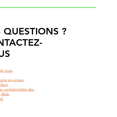
 QUESTIONS ?
NTACTEZ-
US
de nous
otre vie privée
lient
de confidentialité des
rs Web
té