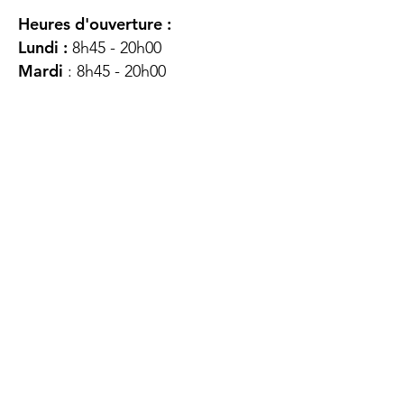
Heures d'ouverture :
Lundi :
8h45 - 20h00
Mardi
: 8h45 - 20h00
Mercredi :
8h45 - 20h00
Jeudi :
12h45 - 16h45
Vendredi :
8h45 - 16h00
Samedi :
FERMÉ
Dimanche :
FERMÉ
DES
QUESTIONS ?
CONTACTEZ-
NOUS
À propos de nous
Contact
Protéger votre vie privée
Droits du client