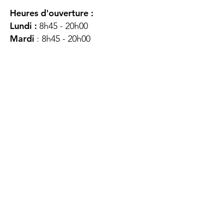
Heures d'ouverture :
Lundi :
8h45 - 20h00
Mardi
: 8h45 - 20h00
Mercredi :
8h45 - 20h00
Jeudi :
12h45 - 16h45
Vendredi :
8h45 - 16h00
Samedi :
FERMÉ
Dimanche :
FERMÉ
DES
QUESTIONS ?
CONTACTEZ-
NOUS
À propos de nous
Contact
Protéger votre vie privée
Droits du client