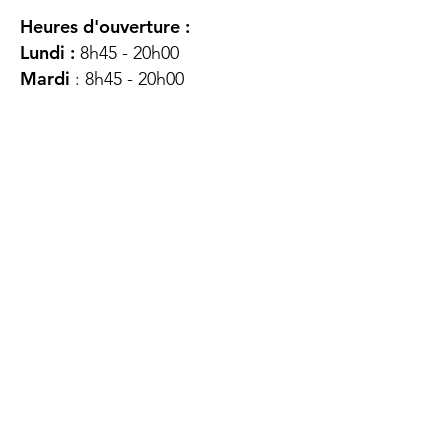
Heures d'ouverture :
Lundi :
8h45 - 20h00
Mardi
: 8h45 - 20h00
Mercredi :
8h45 - 20h00
Jeudi :
12h45 - 16h45
Vendredi :
8h45 - 16h00
Samedi :
FERMÉ
Dimanche :
FERMÉ
DES
QUESTIONS ?
CONTACTEZ-
NOUS
À propos de nous
Contact
Protéger votre vie privée
Droits du client