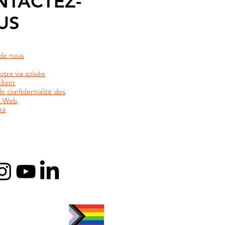
NTACTEZ-
US
de nous
otre vie privée
lient
de confidentialité des
rs Web
té