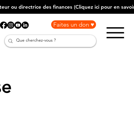
Faites un don ♥
se