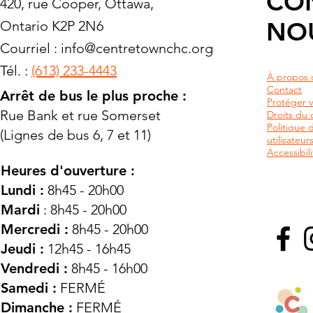
CO
420, rue Cooper, Ottawa,
NO
Ontario K2P 2N6
Courriel :
info@centretownchc.org
Tél. :
(613) 233-4443
À propos 
Contact
Arrêt de bus le plus proche :
Protéger v
Rue Bank et rue Somerset
Droits du c
Politique 
(Lignes de bus 6, 7 et 11)
utilisateu
Accessibili
Heures d'ouverture :
Lundi :
8h45 - 20h00
Mardi
: 8h45 - 20h00
Mercredi :
8h45 - 20h00
Jeudi :
12h45 - 16h45
Vendredi :
8h45 - 16h00
Samedi :
FERMÉ
Dimanche :
FERMÉ